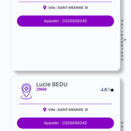
Ville :
SAINT-MEMMIE
51
Appeler : 0326656243
V
o
i
r
e
n
d
é
t
a
il
s
Lucie BEDU
29660
4.8
/5
Ville :
SAINT-MEMMIE
51
Appeler : 0326656243
V
o
i