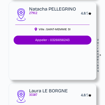
Natacha PELLEGRINO
27912
4.8
/5
Ville :
SAINT-MEMMIE
51
Appeler : 0326656243
V
o
i
r
e
n
d
é
t
a
il
s
Laura LE BORGNE
35507
4.8
/5