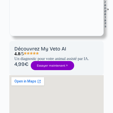
r
e
n
d
é
t
a
il
s
Découvrez My Veto AI
4.8
/5
Un diagnostic pour votre animal assisté par IA.
4,99€
Essayer maintenant