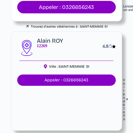
Appeler : 0326656243
Laiss
un av
Trouvez d'autres vétérianires à :
SAINT-MEMMIE
51
Alain ROY
12269
4.8
/5
Ville :
SAINT-MEMMIE
51
Appeler : 0326656243
V
o
i
r
e
n
d
é
t
a
il
s