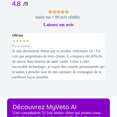
4.8
/5
basée sur + 99 avis vérifiés
Laissez un avis
Olivier
Stepha
★
★
★
★
★
★
★
★
Il y a 5 jours
Il y a 2 
Je suis absolument ébloui par ce produit vétérinaire IA ! En
En tant 
tant que propriétaire de trois chiens, il a toujours été difficile
recherc
de suivre leurs besoins de santé variés. Grâce à cette
mes féli
incroyable technologie, je reçois des conseils personnalisés qui
chats n'
m'aident à prendre soin de mes animaux de compagnie de la
meilleure façon possible.
Découvrez MyVeto AI
Une consultation 10 fois moins chère qui pourra vous