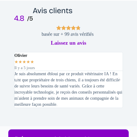
Avis clients
4.8
/5
basée sur + 99 avis vérifiés
Laissez un avis
Olivier
Stepha
★
★
★
★
★
★
★
★
Il y a 5 jours
Il y a 2 
Je suis absolument ébloui par ce produit vétérinaire IA ! En
En tant 
tant que propriétaire de trois chiens, il a toujours été difficile
recherc
de suivre leurs besoins de santé variés. Grâce à cette
mes féli
incroyable technologie, je reçois des conseils personnalisés qui
chats n'
m'aident à prendre soin de mes animaux de compagnie de la
meilleure façon possible.