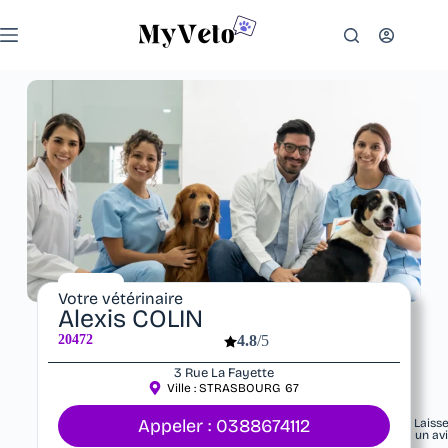
Votre vétérinaire
Alexis COLIN
20472
4.8
/5
3 Rue La Fayette
Ville :
STRASBOURG
67
Appeler : 0388674112
Laiss
un av