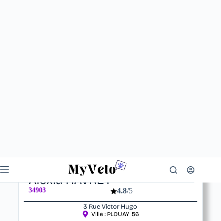
Votre vétérinaire
Alexia HAVRET
34903
4.8
/5
3 Rue Victor Hugo
Ville :
PLOUAY
56