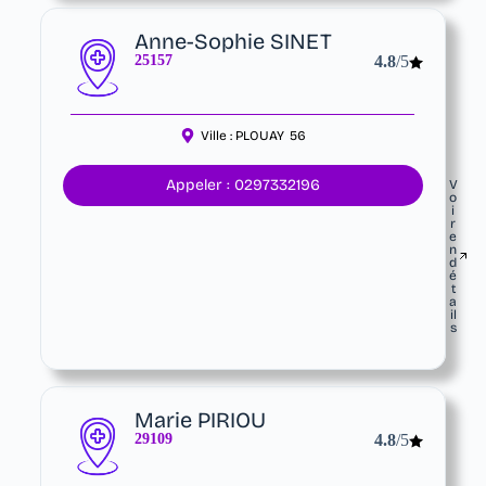
Anne-Sophie SINET
25157
4.8
/5
Ville :
PLOUAY
56
Appeler : 0297332196
V
o
i
r
e
n
d
é
t
a
il
s
Marie PIRIOU
29109
4.8
/5