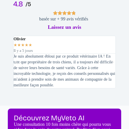
4.8
/5
basée sur + 99 avis vérifiés
Laissez un avis
Olivier
Stepha
★
★
★
★
★
★
★
★
Il y a 5 jours
Il y a 2 
Je suis absolument ébloui par ce produit vétérinaire IA ! En
En tant 
tant que propriétaire de trois chiens, il a toujours été difficile
recherc
de suivre leurs besoins de santé variés. Grâce à cette
mes féli
incroyable technologie, je reçois des conseils personnalisés qui
chats n'
m'aident à prendre soin de mes animaux de compagnie de la
meilleure façon possible.
Découvrez MyVeto AI
Une consultation 10 fois moins chère qui pourra vous