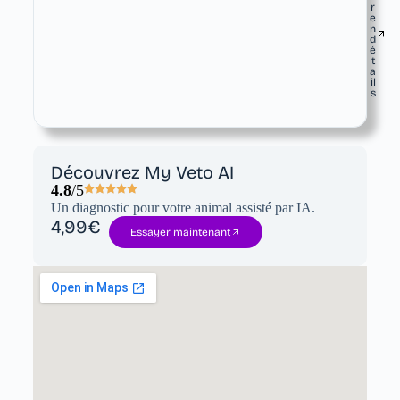
r
e
n
d
é
t
a
il
s
Découvrez My Veto AI
4.8
/5
Un diagnostic pour votre animal assisté par IA.
4,99€
Essayer maintenant