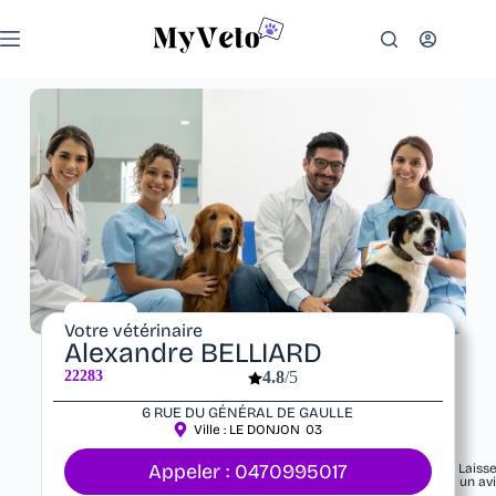
Votre vétérinaire
Alexandre BELLIARD
22283
4.8
/5
6 RUE DU GÉNÉRAL DE GAULLE
Ville :
LE DONJON
03
Appeler : 0470995017
Laiss
un av