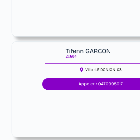
Tifenn GARCON
21604
Ville :
LE DONJON
03
Appeler : 0470995017