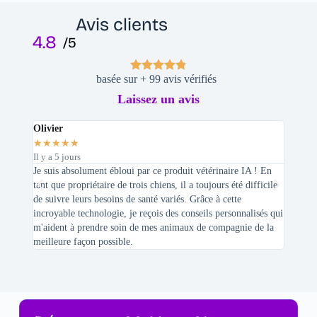
Avis clients
4.8
/5
basée sur + 99 avis vérifiés
Laissez un avis
Olivier
Stepha
★
★
★
★
★
★
★
★
Il y a 5 jours
Il y a 2 
Je suis absolument ébloui par ce produit vétérinaire IA ! En
En tant 
tant que propriétaire de trois chiens, il a toujours été difficile
recherc
de suivre leurs besoins de santé variés. Grâce à cette
mes féli
incroyable technologie, je reçois des conseils personnalisés qui
chats n'
m'aident à prendre soin de mes animaux de compagnie de la
meilleure façon possible.