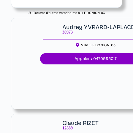
Trouvez d'autres vétérianires à :
LE DONJON
03
Audrey YVRARD-LAPLAC
30973
Ville :
LE DONJON
03
Appeler : 0470995017
Claude RIZET
12889