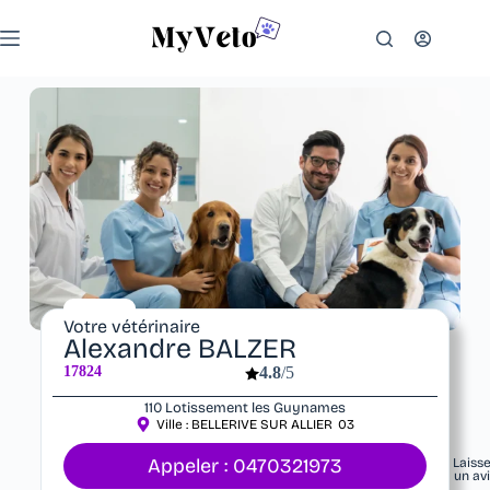
Votre vétérinaire
Alexandre BALZER
17824
4.8
/5
110 Lotissement les Guynames
Ville :
BELLERIVE SUR ALLIER
03
Appeler : 0470321973
Laiss
un av