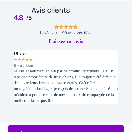
Avis clients
4.8
/5
basée sur + 99 avis vérifiés
Laissez un avis
Olivier
Stepha
★
★
★
★
★
★
★
★
Il y a 5 jours
Il y a 2 
Je suis absolument ébloui par ce produit vétérinaire IA ! En
En tant 
tant que propriétaire de trois chiens, il a toujours été difficile
recherc
de suivre leurs besoins de santé variés. Grâce à cette
mes féli
incroyable technologie, je reçois des conseils personnalisés qui
chats n'
m'aident à prendre soin de mes animaux de compagnie de la
meilleure façon possible.