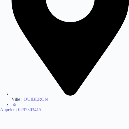
Ville :
QUIBERON
56
Appeler : 0297303415