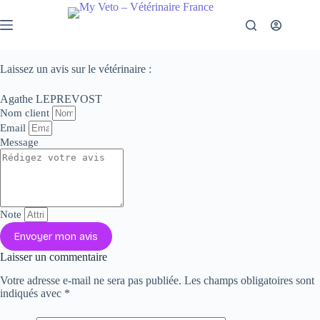
Passer
au
contenu
Laissez un avis sur le vétérinaire :
Agathe LEPREVOST
Nom client
Email
Message
Note
Envoyer mon avis
Laisser un commentaire
Votre adresse e-mail ne sera pas publiée.
Les champs obligatoires sont
indiqués avec
*